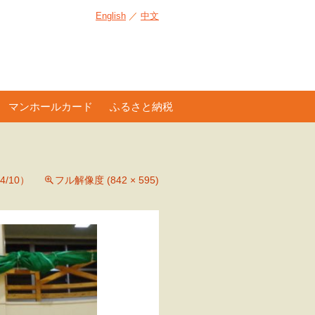
English
／
中文
マンホールカード
ふるさと納税
/10）
フル解像度 (842 × 595)