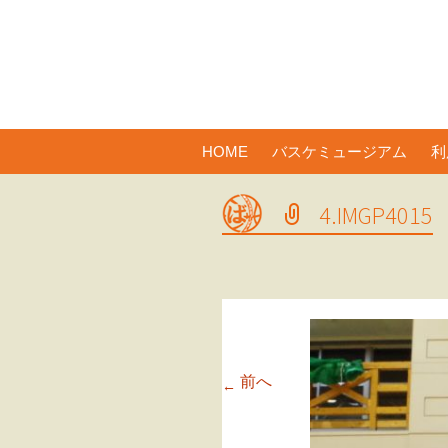
コ
HOME
バスケミュージアム
利
ン
テ
4.IMGP4015
ン
ツ
へ
ス
キ
ッ
プ
前へ
←