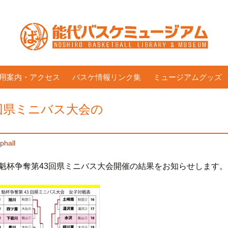
用案内・アクセス
バスケ情報リンク集
ミュージアムグッズ
3回県ミニバス大会の
phall
れた魁杯争奪第43回県ミニバス大会開催の結果をお知らせします。