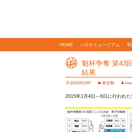
コ
HOME
バスケミュージアム
利
ン
テ
魁杯争奪 第4
ン
ツ
結果
へ
2015/01/07
未分類
hoo
ス
キ
2015年1月4日～6日に行わ
ッ
プ