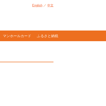
English
／
中文
マンホールカード
ふるさと納税