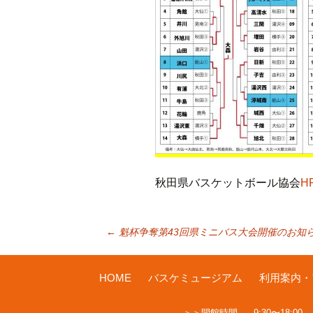
秋田県バスケットボール協会
H
投
←
魁杯争奪第43回県ミニバス大会開催のお知
稿
HOME
バスケミュージアム
利用案内・