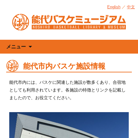
English
／
中文
コ
メニュー
ン
テ
能代市内バスケ施設情報
ン
ツ
へ
能代市内には、バスケに関連した施設が数多くあり、合宿地
ス
としても利用されています。各施設の特徴とリンクを記載し
キ
ましたので、お役立てください。
ッ
プ