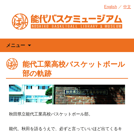
English
／
中文
コ
メニュー
ン
テ
能代工業高校バスケットボール
ン
部の軌跡
ツ
へ
ス
キ
ッ
プ
秋田県立能代工業高校バスケットボール部。
能代、秋田を語るうえで、必ずと言っていいほど出てくるキ