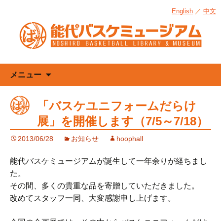
English
／
中文
コ
メニュー
ン
テ
「バスケユニフォームだらけ
ン
展」を開催します（7/5～7/18）
ツ
へ
2013/06/28
お知らせ
hoophall
ス
キ
能代バスケミュージアムが誕生して一年余りが経ちまし
ッ
た。
プ
その間、多くの貴重な品を寄贈していただきました。
改めてスタッフ一同、大変感謝申し上げます。