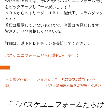
今回の企画展では、その中からバスケユニフォームだけ
をピックアップして一挙展示します！
ＮＢＡからｂｊリーグ、ＪＢＬ、能代工、スラムダンク
ｅｔｃ…
普段は展示していないものまで、今回はお見せします！
皆さん、ぜひお越しくださいね。
詳細は、以下ＰＤＦチラシを参照してください。
バスケユニフォームだらけ展PDF チラシ
投
←
公開プレゼンテーションとミニＦＭ放送のご案内（6/29、
バスケ情報掲示板をご利用ください
→
30）
稿
「
「バスケユニフォームだらけ