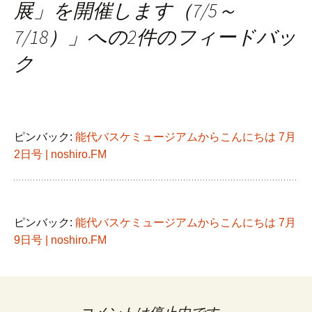
ナ
展」を開催します（7/5～
7/18）
」への2件のフィードバッ
ビ
ク
ゲ
ー
ピンバック:
能代バスケミュージアムからこんにちは 7月
2日号 | noshiro.FM
シ
ョ
ピンバック:
能代バスケミュージアムからこんにちは 7月
9日号 | noshiro.FM
ン