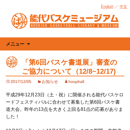
English
／
中文
コ
メニュー
ン
テ
「第6回バスケ書道展」審査の
ン
ご協力について（12/8~12/17)
ツ
へ
2017/12/05
お知らせ
hoophall
ス
キ
平成29年12月23日（土・祝）に開催される能代バスケロ
ッ
ードフェスティバルに合わせて募集した第6回バスケ書
プ
道大会。昨年の13点を大きく上回る81点の応募がありま
した！