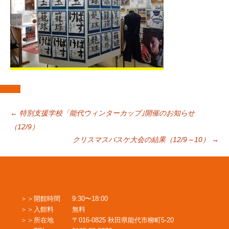
投
←
特別支援学校「能代ウィンターカップ｣開催のお知らせ
（12/9）
クリスマスバスケ大会の結果（12/9～10）
→
稿
ナ
開館時間
9:30〜18:00
ビ
入館料
無料
所在地
〒016-0825 秋田県能代市柳町5-20