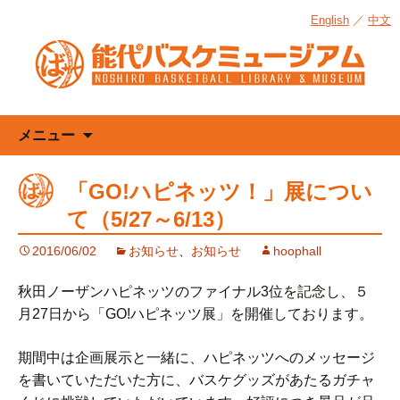
English
／
中文
コ
メニュー
ン
テ
「GO!ハピネッツ！」展につい
ン
て（5/27～6/13）
ツ
へ
2016/06/02
お知らせ
、
お知らせ
hoophall
ス
キ
秋田ノーザンハピネッツのファイナル3位を記念し、５
ッ
月27日から「GO!ハピネッツ展」を開催しております。
プ
期間中は企画展示と一緒に、ハピネッツへのメッセージ
を書いていただいた方に、バスケグッズがあたるガチャ