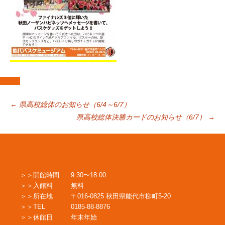
投
←
県高校総体のお知らせ（6/4～6/7）
県高校総体決勝カードのお知らせ（6/7）
→
稿
ナ
開館時間
9:30〜18:00
入館料
無料
ビ
所在地
〒016-0825 秋田県能代市柳町5-20
TEL
0185-88-8876
休館日
年末年始