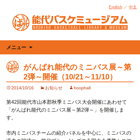
English
／
中文
コ
メニュー
ン
テ
がんばれ能代のミニバス展～第
ン
2弾～開催（10/21～11/10）
ツ
へ
2014/10/16
お知らせ
hoophall
ス
キ
第42回能代市山本郡秋季ミニバス大会開催にあわせて
ッ
「がんばれ能代のミニバス展～第2弾～」を開催しま
プ
す。
市内ミニバスチームの紹介パネルを中心に、ミニバスの