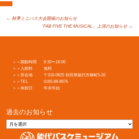
投
←
秋季ミニバス大会開催のお知らせ
「FAB FIVE THE MUSICAL」上演のお知らせ
→
稿
ナ
開館時間
9:30〜18:00
入館料
無料
ビ
所在地
〒016-0825 秋田県能代市柳町5-20
TEL
0185-88-8876
休館日
年末年始
ゲ
過去のお知らせ
ー
過
去
の
シ
お