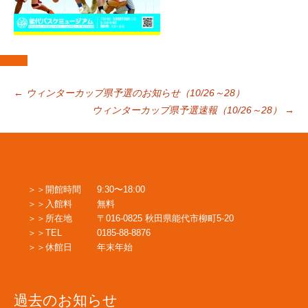
投
←
ウィンターカップ県予選のお知らせ（10/26～28）
ウィンターカップ県予選速報（10/26～28）
→
稿
ナ
開館時間
9:30〜18:00
入館料
無料
ビ
所在地
〒016-0825 秋田県能代市柳町5-20
TEL
0185-88-8876
休館日
年末年始
ゲ
過去のお知らせ