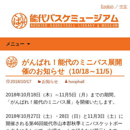
English
／
中文
コ
メニュー
ン
テ
がんばれ！能代のミニバス展開
ン
催のお知らせ（10/18～11/5）
ツ
へ
2018/10/17
お知らせ
hoophall
ス
キ
2018年10月18日（木）～11月5日（月）までの期間、
ッ
「がんばれ！能代のミニバス展」を開催いたします。
プ
2018年10月27日（土）・28日（日）と11月3日（土）に
開催される第46回能代市山本郡秋季ミニバスケットボー