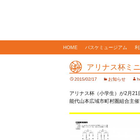
コ
HOME
バスケミュージアム
利
ン
テ
アリナス杯ミニ
ン
ツ
2015/02/17
お知らせ
h
へ
ス
アリナス杯（小学生）が2月21
キ
能代山本広域市町村圏組合主催
ッ
プ