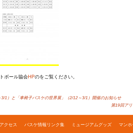
トボール協会
HP
のをご覧ください。
～3/1）と「車椅子バスケの世界展」（2/12～3/1）開催のお知らせ
第19回ア
アクセス
バスケ情報リンク集
ミュージアムグッズ
マンホ