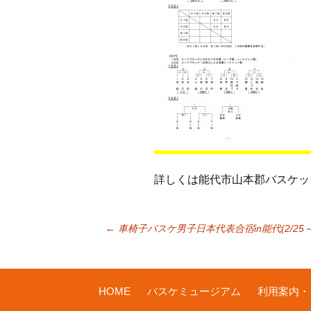
詳しくは能代市山本郡バスケッ
投
←
車椅子バスケ男子日本代表合宿in能代(2/25
稿
HOME
バスケミュージアム
利用案内・