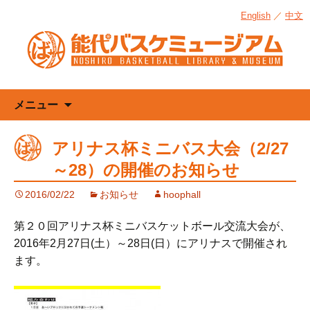
English
／
中文
コ
メニュー
ン
テ
アリナス杯ミニバス大会（2/27
ン
～28）の開催のお知らせ
ツ
へ
2016/02/22
お知らせ
hoophall
ス
キ
第２０回アリナス杯ミニバスケットボール交流大会が、
ッ
2016年2月27日(土）～28日(日）にアリナスで開催され
プ
ます。