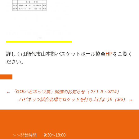
詳しくは能代市山本郡バスケットボール協会
HP
をご覧く
ださい。
投
←
「GO!ハピネッツ展」開催のお知らせ（２/１９～3/14）
ハピネッツ試合会場でロケットを打ち上げよう!!（3/6）
→
稿
ナ
開館時間
9:30〜18:00