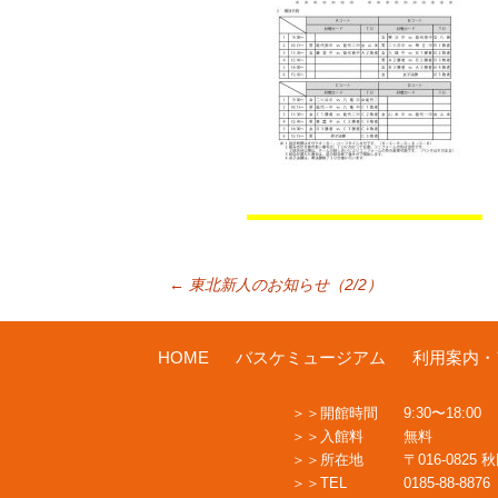
投
←
東北新人のお知らせ（2/2）
稿
HOME
バスケミュージアム
利用案内・
開館時間
9:30〜18:00
ナ
入館料
無料
所在地
〒016-0825
TEL
0185-88-8876