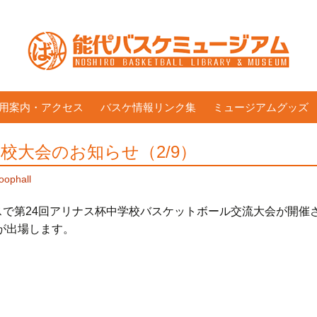
用案内・アクセス
バスケ情報リンク集
ミュージアムグッズ
校大会のお知らせ（2/9）
oophall
ナスで第24回アリナス杯中学校バスケットボール交流大会が開催
が出場します。