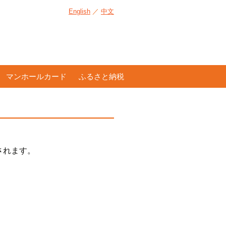
English
／
中文
マンホールカード
ふるさと納税
されます。