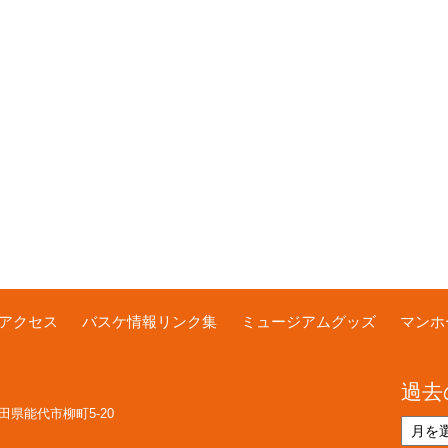
アクセス
バスケ情報リンク集
ミュージアムグッズ
マンホ
過去
 秋田県能代市柳町5-20
過
去