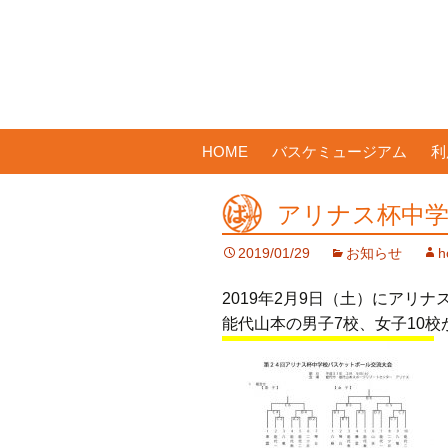
コ
HOME
バスケミュージアム
利
ン
テ
アリナス杯中学
ン
ツ
2019/01/29
お知らせ
h
へ
ス
2019年2月9日（土）にアリ
キ
能代山本の男子7校、女子10校
ッ
プ