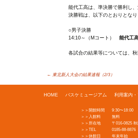
能代工高は、準決勝で勝利し、
決勝戦は、以下のとおりとなり
○男子決勝
14:10～（Mコート）
能代工
各試合の結果等については、秋
投
←
東北新人大会の結果速報（2/3）
稿
HOME
バスケミュージアム
利用案内・
開館時間
9:30〜18:00
ナ
入館料
無料
所在地
〒016-0825
TEL
0185-88-8876
ビ
休館日
年末年始