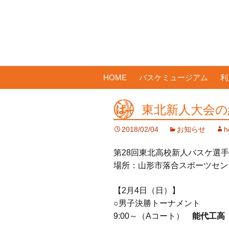
コ
HOME
バスケミュージアム
利
ン
テ
東北新人大会の
ン
ツ
2018/02/04
お知らせ
h
へ
ス
第28回東北高校新人バスケ選手
キ
場所：山形市落合スポーツセン
ッ
プ
【2月4日（日）】
○男子決勝トーナメント
9:00～（Aコート）
能代工高