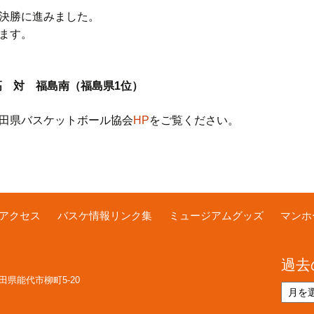
決勝に進みました。
ます。
高 対 福島南（福島県1位）
田県バスケットボール協会
HP
をご覧ください。
アクセス
バスケ情報リンク集
ミュージアムグッズ
マンホ
過去
 秋田県能代市柳町5-20
過
去
の