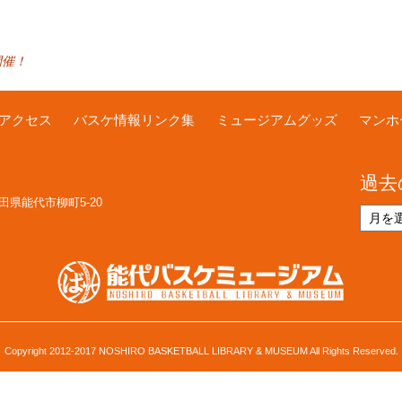
開催！
アクセス
バスケ情報リンク集
ミュージアムグッズ
マンホ
過去
 秋田県能代市柳町5-20
過
去
の
お
知
ら
せ
Copyright 2012-2017 NOSHIRO BASKETBALL LIBRARY & MUSEUM All Rights Reserved.