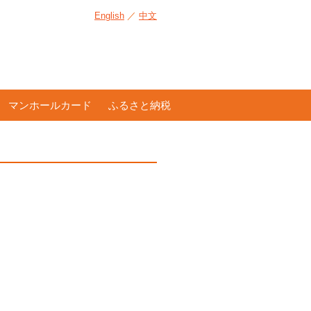
English
／
中文
マンホールカード
ふるさと納税