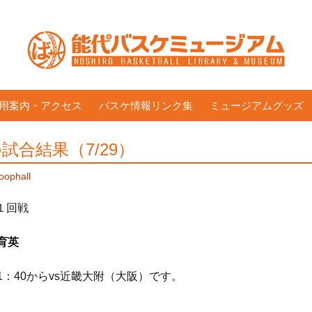
用案内・アクセス
バスケ情報リンク集
ミュージアムグッズ
試合結果（7/29）
oophall
１回戦
育英
1：40からvs近畿大附（大阪）です。