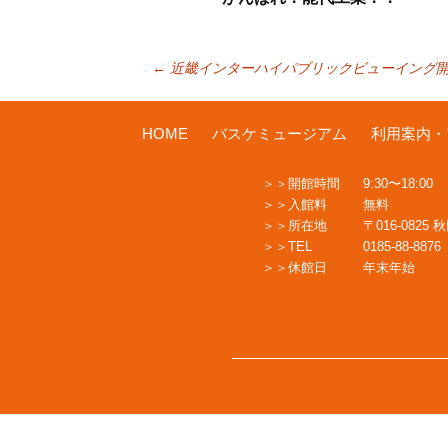
投
←
近畿インターハイパブリックビューイング
稿
HOME
バスケミュージアム
利用案内・
開館時間
9:30〜18:00
ナ
入館料
無料
所在地
〒016-0825
TEL
0185-88-8876
ビ
休館日
年末年始
ゲ
ー