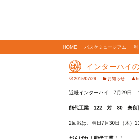
コ
HOME
バスケミュージアム
利
ン
テ
インターハイの
ン
ツ
2015/07/29
お知らせ
h
へ
ス
近畿インターハイ 7月29日 
キ
ッ
能代工業 122 対 80 奈良
プ
2回戦は、明日7月30日（木）1
がんばれ！能代工業！！