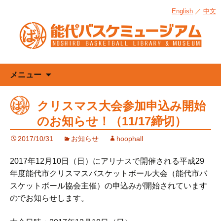
English
／
中文
コ
メニュー
ン
テ
クリスマス大会参加申込み開始
ン
のお知らせ！（11/17締切）
ツ
へ
2017/10/31
お知らせ
hoophall
ス
キ
2017年12月10日（日）にアリナスで開催される平成29
ッ
年度能代市クリスマスバスケットボール大会（能代市バ
プ
スケットボール協会主催）の申込みが開始されています
のでお知らせします。