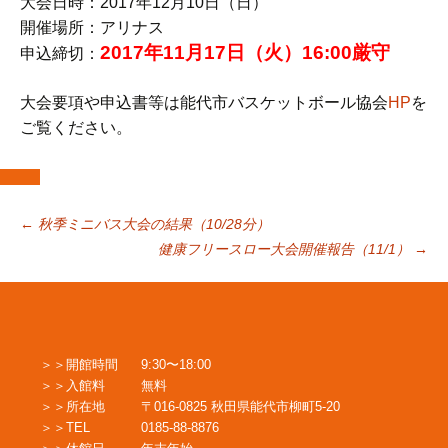
大会日時：2017年12月10日（日）
開催場所：アリナス
2017年11月17日（火）16:00厳守
申込締切：
大会要項や申込書等は能代市バスケットボール協会
HP
を
ご覧ください。
投
←
秋季ミニバス大会の結果（10/28分）
健康フリースロー大会開催報告（11/1）
→
稿
ナ
開館時間
9:30〜18:00
入館料
無料
ビ
所在地
〒016-0825 秋田県能代市柳町5-20
TEL
0185-88-8876