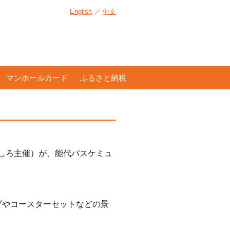
English
／
中文
マンホールカード
ふるさと納税
のしろ主催）が、能代バスケミュ
プやコースターセットなどの景