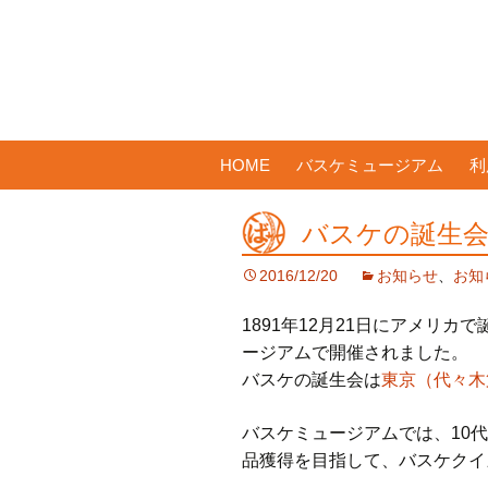
コ
HOME
バスケミュージアム
利
ン
テ
バスケの誕生会開
ン
ツ
2016/12/20
お知らせ
、
お知
へ
ス
1891年12月21日にアメリ
キ
ージアムで開催されました。
ッ
バスケの誕生会は
東京（代々木
プ
バスケミュージアムでは、10
品獲得を目指して、バスケクイ