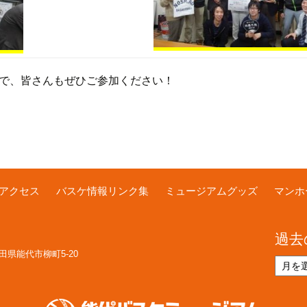
で、皆さんもぜひご参加ください！
アクセス
バスケ情報リンク集
ミュージアムグッズ
マンホ
過去
 秋田県能代市柳町5-20
過
去
の
お
知