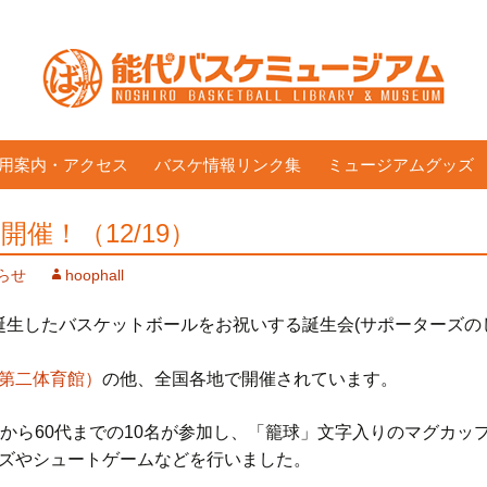
用案内・アクセス
バスケ情報リンク集
ミュージアムグッズ
催！（12/19）
らせ
hoophall
カで誕生したバスケットボールをお祝いする誕生会(サポーターズ
第二体育館）
の他、全国各地で開催されています。
代から60代までの10名が参加し、「籠球」文字入りのマグカッ
ズやシュートゲームなどを行いました。