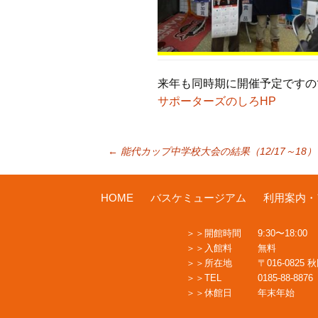
来年も同時期に開催予定ですの
サポーターズのしろHP
投
←
能代カップ中学校大会の結果（12/17～18）
稿
HOME
バスケミュージアム
利用案内・
開館時間
9:30〜18:00
ナ
入館料
無料
所在地
〒016-0825
TEL
0185-88-8876
ビ
休館日
年末年始