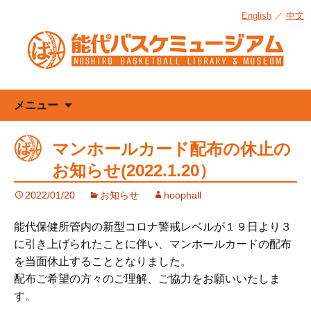
English
／
中文
コ
メニュー
ン
テ
マンホールカード配布の休止の
ン
お知らせ(2022.1.20）
ツ
へ
2022/01/20
お知らせ
hoophall
ス
キ
能代保健所管内の新型コロナ警戒レベルが１９日より３
ッ
に引き上げられたことに伴い、マンホールカードの配布
プ
を当面休止することとなりました。
配布ご希望の方々のご理解、ご協力をお願いいたしま
す。