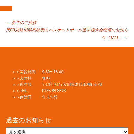
投
←
新年のご挨拶
第63回秋田県高校新人バスケットボール選手権大会開催のお知ら
せ（1/21）
→
稿
ナ
開館時間
9:30〜18:00
ビ
入館料
無料
所在地
〒016-0825 秋田県能代市柳町5-20
TEL
0185-88-8876
ゲ
休館日
年末年始
ー
過去のお知らせ
過