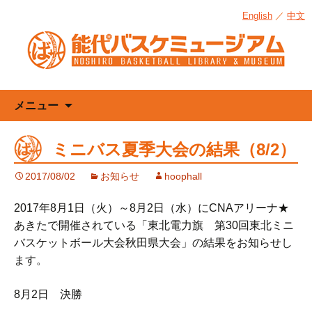
English
／
中文
コ
メニュー
ン
テ
ミニバス夏季大会の結果（8/2）
ン
ツ
2017/08/02
お知らせ
hoophall
へ
ス
2017年8月1日（火）～8月2日（水）にCNAアリーナ★
キ
あきたで開催されている「東北電力旗 第30回東北ミニ
ッ
バスケットボール大会秋田県大会」の結果をお知らせし
プ
ます。
8月2日 決勝