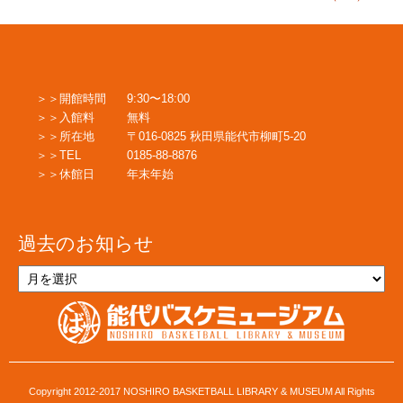
稿
ナ
開館時間
9:30〜18:00
ビ
入館料
無料
所在地
〒016-0825 秋田県能代市柳町5-20
TEL
0185-88-8876
ゲ
休館日
年末年始
ー
過去のお知らせ
過
シ
去
の
お
知
ョ
ら
せ
Copyright 2012-2017 NOSHIRO BASKETBALL LIBRARY & MUSEUM All Rights