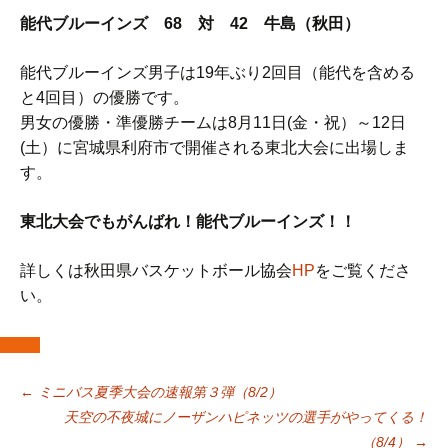
能代ブルーインズ 68 対 42 牛島（秋田）
能代ブルーインズ男子は19年ぶり2回目（能代を含める
と4回目）の優勝です。
男女の優勝・準優勝チームは8月11日(金・祝）～12日
(土）に宮城県利府市で開催される東北大会に出場しま
す。
東北大会でもがんばれ！能代ブルーインズ！！
詳しくは秋田県バスケットボール協会
HP
をご覧くださ
い。
投
←
ミニバス夏季大会の速報第３弾（8/2）
天空の不夜城にノーザンハピネッツの選手がやってくる！
（8/4）
→