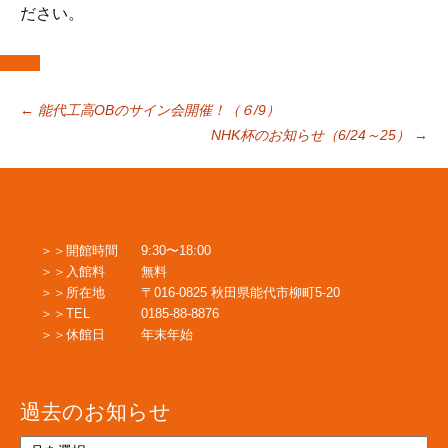
ださい。
投
←
能代工高OBのサイン会開催！（６/9）
NHK杯のお知らせ（6/24～25）
→
稿
ナ
開館時間
9:30〜18:00
入館料
無料
ビ
所在地
〒016-0825 秋田県能代市柳町5-20
TEL
0185-88-8876
休館日
年末年始
ゲ
過去のお知らせ
ー
過