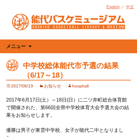
English
／
中文
コ
メニュー
ン
テ
中学校総体能代市予選の結果
ン
（6/17～18）
ツ
へ
2017/06/19
お知らせ
hoophall
ス
キ
2017年6月17日(土）～18日(日）に二ツ井町総合体育館
ッ
で開催された、第66回全県中学校体育大会予選大会の結
プ
果をお知らせします。
優勝は男子が東雲中学校、女子が能代二中となりまし