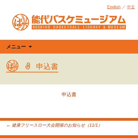
English
／
中文
コ
メニュー
ン
テ
申込書
ン
ツ
へ
ス
申込書
キ
ッ
プ
投
←
健康フリースロー大会開催のお知らせ（11/1）