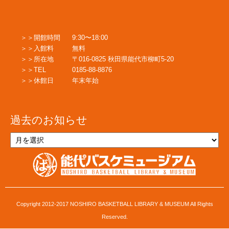
稿
ナ
開館時間
9:30〜18:00
入館料
無料
所在地
〒016-0825 秋田県能代市柳町5-20
ビ
TEL
0185-88-8876
休館日
年末年始
ゲ
過去のお知らせ
ー
過
去
の
シ
お
知
ら
せ
ョ
Copyright 2012-2017 NOSHIRO BASKETBALL LIBRARY & MUSEUM All Rights
Reserved.