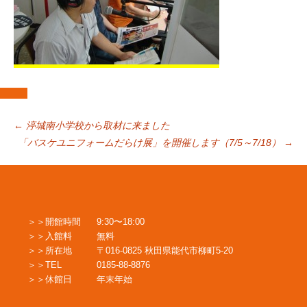
投
←
渟城南小学校から取材に来ました
「バスケユニフォームだらけ展」を開催します（7/5～7/18）
→
稿
ナ
開館時間
9:30〜18:00
入館料
無料
ビ
所在地
〒016-0825 秋田県能代市柳町5-20
TEL
0185-88-8876
休館日
年末年始
ゲ