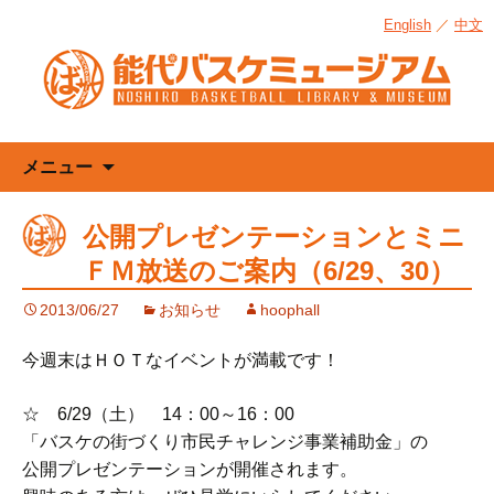
English
／
中文
コ
メニュー
ン
テ
公開プレゼンテーションとミニ
ン
ＦＭ放送のご案内（6/29、30）
ツ
へ
2013/06/27
お知らせ
hoophall
ス
キ
今週末はＨＯＴなイベントが満載です！
ッ
プ
☆ 6/29（土） 14：00～16：00
「バスケの街づくり市民チャレンジ事業補助金」の
公開プレゼンテーションが開催されます。