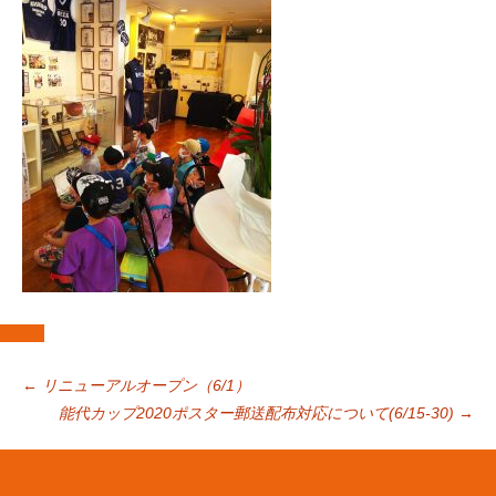
投
←
リニューアルオープン（6/1）
能代カップ2020ポスター郵送配布対応について(6/15-30)
→
稿