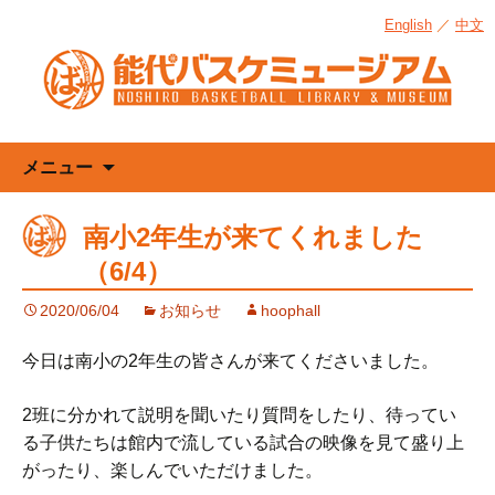
English
／
中文
コ
メニュー
ン
テ
南小2年生が来てくれました
ン
（6/4）
ツ
へ
2020/06/04
お知らせ
hoophall
ス
キ
今日は南小の2年生の皆さんが来てくださいました。
ッ
プ
2班に分かれて説明を聞いたり質問をしたり、待ってい
る子供たちは館内で流している試合の映像を見て盛り上
がったり、楽しんでいただけました。