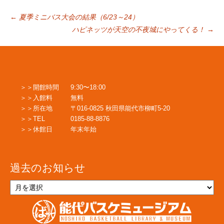
投
←
夏季ミニバス大会の結果（6/23～24）
ハピネッツが天空の不夜城にやってくる！
→
稿
ナ
開館時間
9:30〜18:00
入館料
無料
ビ
所在地
〒016-0825 秋田県能代市柳町5-20
TEL
0185-88-8876
休館日
年末年始
ゲ
過去のお知らせ
ー
過
去
の
シ
お
知
ら