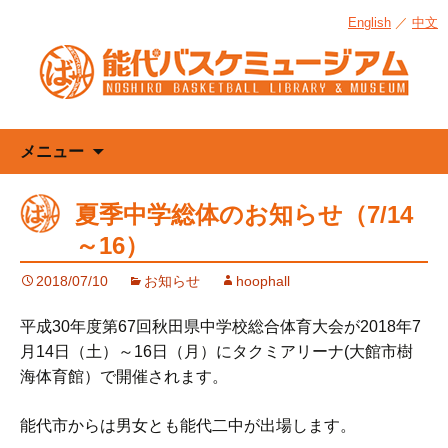
English
／
中文
コ
メニュー
ン
テ
夏季中学総体のお知らせ（7/14
ン
～16）
ツ
へ
2018/07/10
お知らせ
hoophall
ス
キ
平成30年度第67回秋田県中学校総合体育大会が2018年7
ッ
月14日（土）～16日（月）にタクミアリーナ(大館市樹
プ
海体育館）で開催されます。
能代市からは男女とも能代二中が出場します。