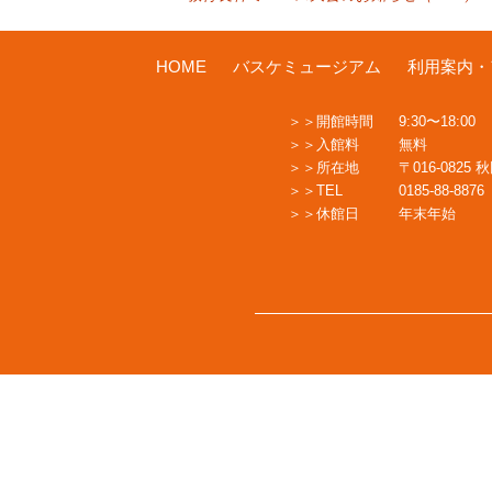
投
稿
HOME
バスケミュージアム
利用案内・
開館時間
9:30〜18:00
ナ
入館料
無料
所在地
〒016-0825
TEL
0185-88-8876
ビ
休館日
年末年始
ゲ
ー
シ
ョ