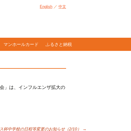
English
／
中文
マンホールカード
ふるさと納税
大会」は、インフルエンザ拡大の
ス杯中学校の日程等変更のお知らせ（2/10）
→