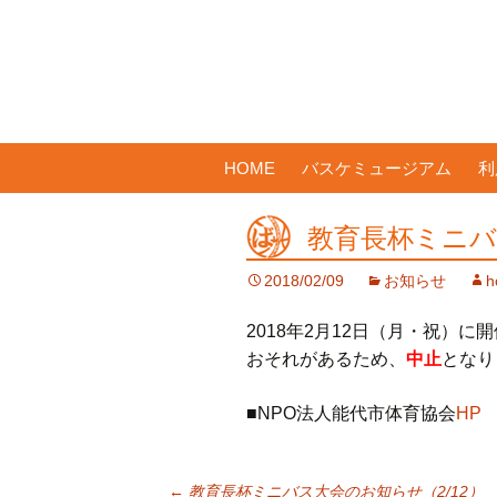
コ
HOME
バスケミュージアム
利
ン
テ
教育長杯ミニバ
ン
ツ
2018/02/09
お知らせ
h
へ
ス
2018年2月12日（月・祝）
キ
おそれがあるため、
中止
となり
ッ
プ
■NPO法人能代市体育協会
HP
←
教育長杯ミニバス大会のお知らせ（2/12）