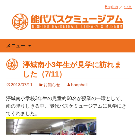
English
／
中文
コ
メニュー
ン
テ
渟城南小3年生が見学に訪れま
ン
した（7/11）
ツ
へ
2013/07/11
お知らせ
hoophall
ス
キ
渟城南小学校3年生の児童約60名が授業の一環として、
ッ
雨の降りしきる中、能代バスケミュージアムに見学にき
プ
てくれました。