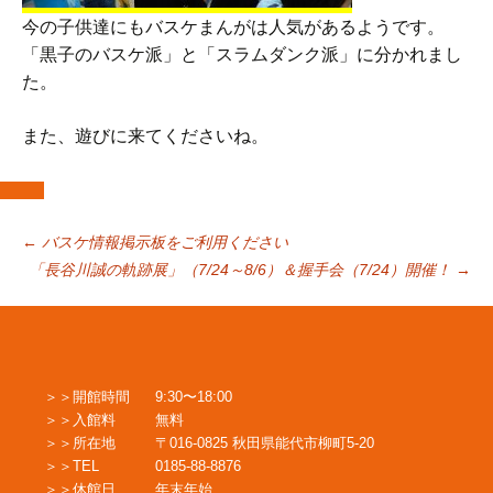
今の子供達にもバスケまんがは人気があるようです。
「黒子のバスケ派」と「スラムダンク派」に分かれまし
た。
また、遊びに来てくださいね。
投
←
バスケ情報掲示板をご利用ください
「長谷川誠の軌跡展」（7/24～8/6）＆握手会（7/24）開催！
→
稿
ナ
開館時間
9:30〜18:00
入館料
無料
ビ
所在地
〒016-0825 秋田県能代市柳町5-20
TEL
0185-88-8876
休館日
年末年始