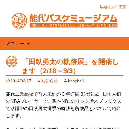
English
／
中文
コ
メニュー
ン
テ
「田臥勇太の軌跡展」を開催し
ン
ます（2/18～3/3）
ツ
へ
2014/02/17
お知らせ
hoophall
ス
キ
能代工業高校で前人未到の３年連続３冠達成、日本人初
ッ
のNBAプレーヤーで、現在NBLのリンク栃木ブレックス
プ
で活躍中の田臥勇太選手の軌跡を所蔵品とパネルで紹介
します。