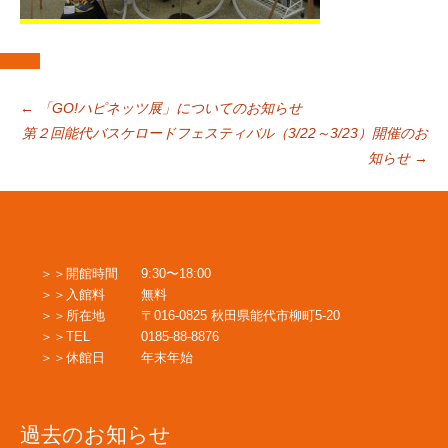
投
←
「GO!ハピネッツ展」についてのお知らせ
第２回能代バスケロードフェスティバル（3/22～3/23）開催のお
知らせ
→
稿
ナ
開館時間
9:30〜18:00
ビ
入館料
無料
所在地
〒016-0825 秋田県能代市柳町5-20
TEL
0185-88-8876
ゲ
休館日
年末年始
ー
過去のお知らせ