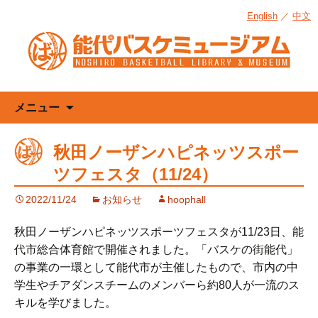
English
／
中文
コ
メニュー
ン
テ
秋田ノーザンハピネッツスポー
ン
ツフェスタ（11/24）
ツ
へ
2022/11/24
お知らせ
hoophall
ス
キ
秋田ノーザンハピネッツスポーツフェスタが11/23日、能
ッ
代市総合体育館で開催されました。「バスケの街能代」
プ
の事業の一環として能代市が主催したもので、市内の中
学生やチアダンスチームのメンバーら約80人が一流のス
キルを学びました。