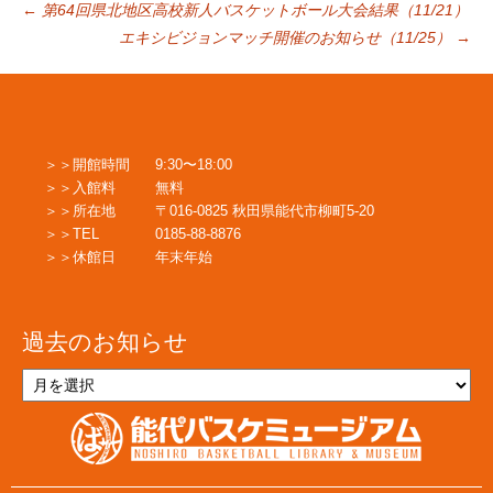
投
←
第64回県北地区高校新人バスケットボール大会結果（11/21）
エキシビジョンマッチ開催のお知らせ（11/25）
→
稿
ナ
開館時間
9:30〜18:00
入館料
無料
ビ
所在地
〒016-0825 秋田県能代市柳町5-20
TEL
0185-88-8876
休館日
年末年始
ゲ
過去のお知らせ
ー
過
去
の
シ
お
知
ら
せ