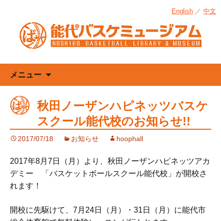
English
／
中文
コ
メニュー
ン
テ
秋田ノーザンハピネッツバスケ
ン
スクール能代校のお知らせ!!
ツ
へ
2017/07/18
お知らせ
hoophall
ス
キ
2017年8月7日（月）より、秋田ノーザンハピネッツアカ
ッ
デミー 「バスケットボールスクール能代校」が開校さ
プ
れます！
開校に先駆けて、7月24日（月）・31日（月）に能代市