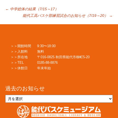
投
←
中学総体の結果（7/15～17）
能代工高バスケ部練習試合のお知らせ（7/19～20）
→
稿
ナ
開館時間
9:30〜18:00
入館料
無料
ビ
所在地
〒016-0825 秋田県能代市柳町5-20
TEL
0185-88-8876
休館日
年末年始
ゲ
過去のお知らせ
ー
過
去
の
シ
お
知
ら