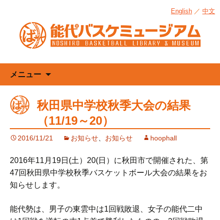
English
／
中文
コ
メニュー
ン
テ
秋田県中学校秋季大会の結果
ン
（11/19～20）
ツ
へ
2016/11/21
お知らせ
、
お知らせ
hoophall
ス
キ
2016年11月19日(土）20(日）に秋田市で開催された、第
ッ
47回秋田県中学校秋季バスケットボール大会の結果をお
プ
知らせします。
能代勢は、男子の東雲中は1回戦敗退、女子の能代二中