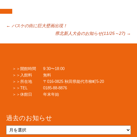
投
←
バスケの街に巨大壁画出現！
県北新人大会のお知らせ(11/25～27)
→
稿
ナ
開館時間
9:30〜18:00
入館料
無料
ビ
所在地
〒016-0825 秋田県能代市柳町5-20
TEL
0185-88-8876
休館日
年末年始
ゲ
過去のお知らせ
ー
過
去