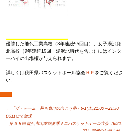
優勝した能代工業高校（3年連続55回目）、女子湯沢翔
北高校（9年連続19回、湯沢北時代を含む）にはインタ
ーハイの出場権が与えられます。
詳しくは秋田県バスケットボール協会
ＨＰ
をご覧くださ
い。
投
←
「ザ・チーム 勝ち負けの向こう側」6/1(土)21:00～21:30
BS11にて放送
第３８回 能代市山本郡夏季ミニバスケットボール大会（6/22、
23）開催のお知らせ
→