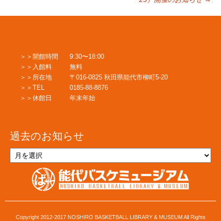
稿
ナ
ビ
開館時間
9:30〜18:00
入館料
無料
所在地
〒016-0825 秋田県能代市柳町5-20
ゲ
TEL
0185-88-8876
休館日
年末年始
ー
過去のお知らせ
シ
過
去
の
ョ
お
知
ら
せ
ン
Copyright 2012-2017 NOSHIRO BASKETBALL LIBRARY & MUSEUM All Rights