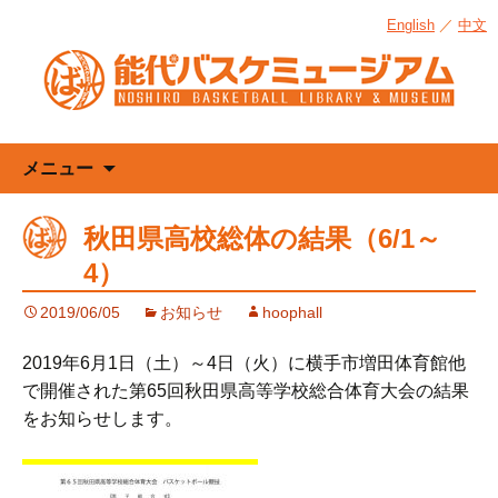
English
／
中文
コ
メニュー
ン
テ
秋田県高校総体の結果（6/1～
ン
4）
ツ
へ
2019/06/05
お知らせ
hoophall
ス
キ
2019年6月1日（土）～4日（火）に横手市増田体育館他
ッ
で開催された第65回秋田県高等学校総合体育大会の結果
プ
をお知らせします。