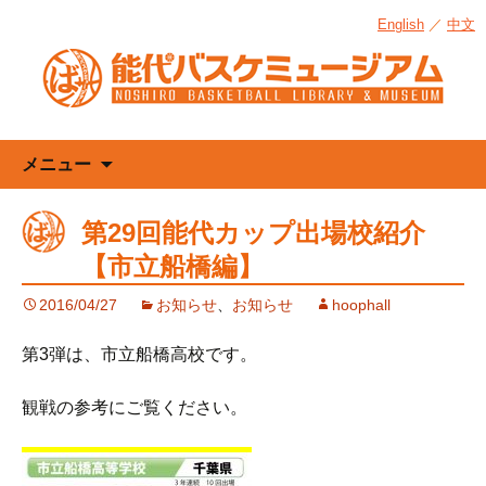
English
／
中文
コ
メニュー
ン
テ
第29回能代カップ出場校紹介
ン
【市立船橋編】
ツ
へ
2016/04/27
お知らせ
、
お知らせ
hoophall
ス
キ
第3弾は、市立船橋高校です。
ッ
プ
観戦の参考にご覧ください。