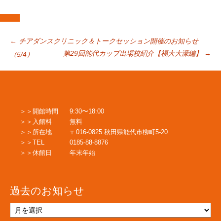
投
←
チアダンスクリニック＆トークセッション開催のお知らせ
第29回能代カップ出場校紹介【福大大濠編】
→
（5/4）
稿
ナ
開館時間
9:30〜18:00
入館料
無料
ビ
所在地
〒016-0825 秋田県能代市柳町5-20
TEL
0185-88-8876
休館日
年末年始
ゲ
過去のお知らせ
ー
過
去