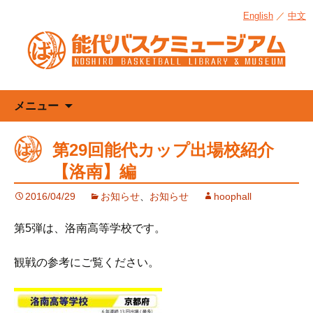
English
／
中文
コ
メニュー
ン
テ
第29回能代カップ出場校紹介
ン
【洛南】編
ツ
へ
2016/04/29
お知らせ
、
お知らせ
hoophall
ス
キ
第5弾は、洛南高等学校です。
ッ
プ
観戦の参考にご覧ください。