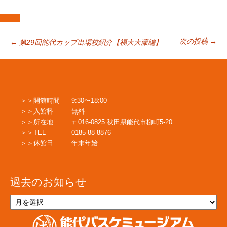
投
次の投稿
→
←
第29回能代カップ出場校紹介【福大大濠編】
稿
開館時間
9:30〜18:00
ナ
入館料
無料
所在地
〒016-0825 秋田県能代市柳町5-20
TEL
0185-88-8876
ビ
休館日
年末年始
ゲ
過去のお知らせ
ー
過
去
の
お