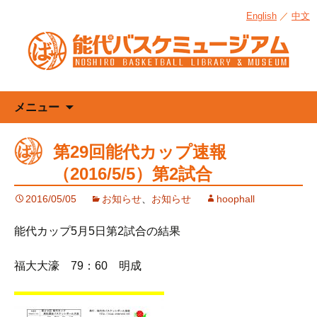
English
／
中文
コ
メニュー
ン
テ
第29回能代カップ速報
ン
（2016/5/5）第2試合
ツ
へ
2016/05/05
お知らせ
、
お知らせ
hoophall
ス
キ
能代カップ5月5日第2試合の結果
ッ
プ
福大大濠 79：60 明成