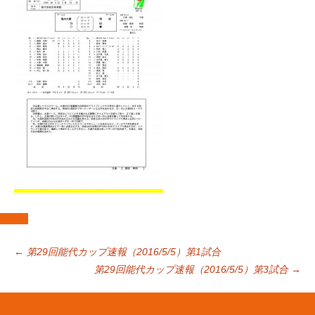
投
←
第29回能代カップ速報（2016/5/5）第1試合
第29回能代カップ速報（2016/5/5）第3試合
→
稿