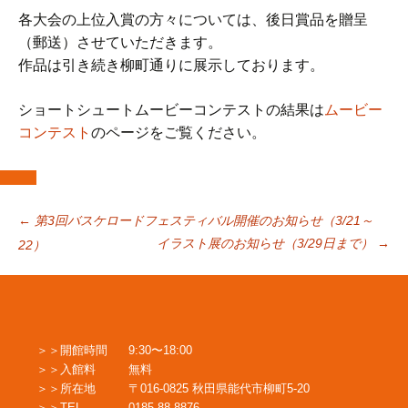
各大会の上位入賞の方々については、後日賞品を贈呈
（郵送）させていただきます。
作品は引き続き柳町通りに展示しております。
ショートシュートムービーコンテストの結果は
ムービー
コンテスト
のページをご覧ください。
投
←
第3回バスケロードフェスティバル開催のお知らせ（3/21～
イラスト展のお知らせ（3/29日まで）
→
22）
稿
ナ
開館時間
9:30〜18:00
入館料
無料
ビ
所在地
〒016-0825 秋田県能代市柳町5-20