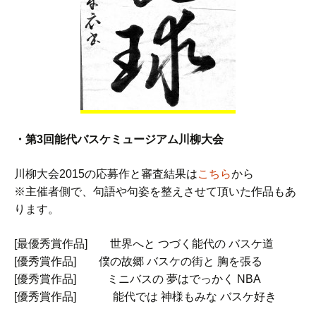
・第3回能代バスケミュージアム川柳大会
川柳大会2015の応募作と審査結果は
こちら
から
※主催者側で、句語や句姿を整えさせて頂いた作品もあ
ります。
[最優秀賞作品] 世界へと つづく能代の バスケ道
[優秀賞作品] 僕の故郷 バスケの街と 胸を張る
[優秀賞作品] ミニバスの 夢はでっかく NBA
[優秀賞作品] 能代では 神様もみな バスケ好き