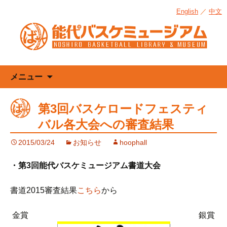
English
／
中文
コ
メニュー
ン
テ
第3回バスケロードフェスティ
ン
バル各大会への審査結果
ツ
へ
2015/03/24
お知らせ
hoophall
ス
キ
・第3回能代バスケミュージアム書道大会
ッ
プ
書道2015審査結果
こちら
から
金賞 銀賞