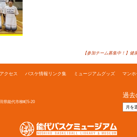
【参加チーム募集中！】健康
アクセス
バスケ情報リンク集
ミュージアムグッズ
マンホ
過去
 秋田県能代市柳町5-20
過
去
の
お
知
ら
せ