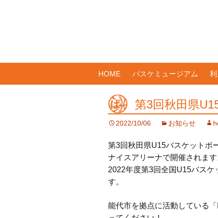
コ
HOME
バスケミュージアム
利
ン
テ
第3回秋田県U1
ン
ツ
2022/10/06
お知らせ
h
へ
ス
第3回秋田県U15バスケットボ
キ
ナイスアリーナで開催されます
ッ
2022年度第3回全国U15バ
プ
す。
能代市を拠点に活動している「NO
ってください！