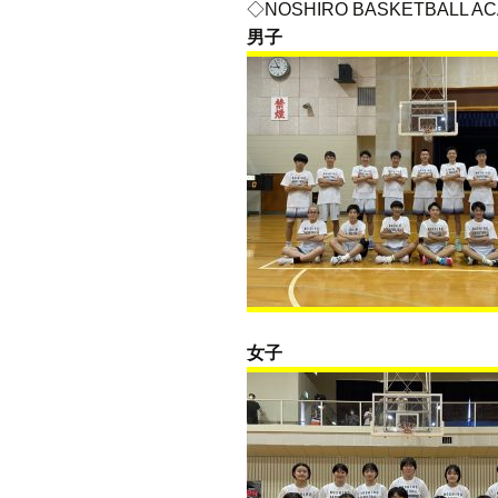
◇NOSHIRO BASKETBALL A
男子
女子