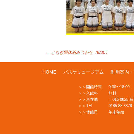
投
←
とちぎ国体組み合わせ（9/30）
稿
HOME
バスケミュージアム
利用案内・
開館時間
9:30〜18:00
ナ
入館料
無料
所在地
〒016-0825
TEL
0185-88-8876
ビ
休館日
年末年始
ゲ