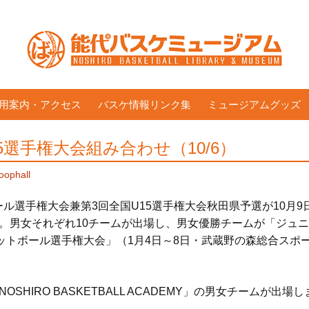
用案内・アクセス
バスケ情報リンク集
ミュージアムグッズ
5選手権大会組み合わせ（10/6）
oophall
ール選手権大会兼第3回全国U15選手権大会秋田県予選が10月9
。男女それぞれ10チームが出場し、男女優勝チームが「ジュニア
スケットボール選手権大会」（1月4日～8日・武蔵野の森総合ス
SHIRO BASKETBALL ACADEMY」の男女チームが出