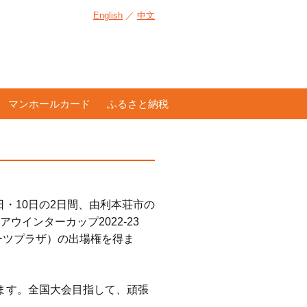
English
／
中文
マンホールカード
ふるさと納税
日・10日の2日間、由利本荘市の
ウインターカップ2022-23
ポーツプラザ）の出場権を得ま
場します。全国大会目指して、頑張