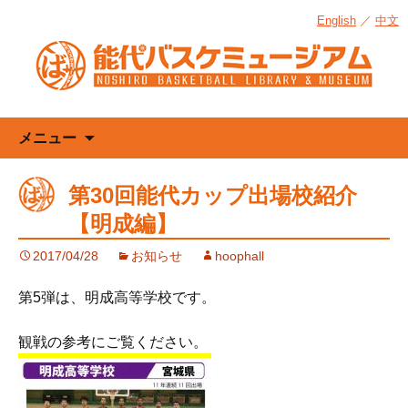
English
／
中文
コ
メニュー
ン
テ
第30回能代カップ出場校紹介
ン
【明成編】
ツ
へ
2017/04/28
お知らせ
hoophall
ス
キ
第5弾は、明成高等学校です。
ッ
プ
観戦の参考にご覧ください。