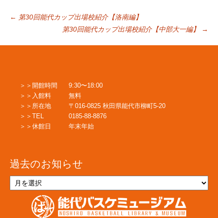
投
←
第30回能代カップ出場校紹介【洛南編】
第30回能代カップ出場校紹介【中部大一編】
→
稿
ナ
開館時間
9:30〜18:00
入館料
無料
ビ
所在地
〒016-0825 秋田県能代市柳町5-20
TEL
0185-88-8876
休館日
年末年始
ゲ
過去のお知らせ
ー
過
去
の
シ
お
知