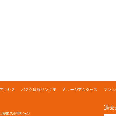
アクセス
バスケ情報リンク集
ミュージアムグッズ
マンホ
過去
 秋田県能代市柳町5-20
過