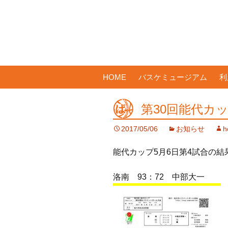
コ
HOME
バスケミュージアム
利
ン
テ
第30回能代カップ
ン
ツ
2017/05/06
お知らせ
h
へ
ス
能代カップ5月6日第4試合の結
キ
ッ
洛南 93：72 中部大一
プ