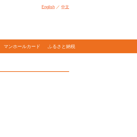
English
／
中文
マンホールカード
ふるさと納税