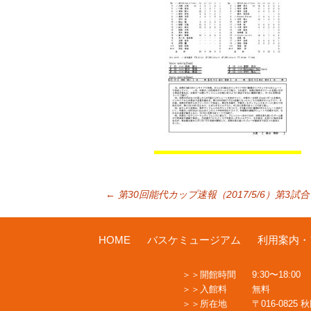
投
←
第30回能代カップ速報（2017/5/6）第3試合
稿
HOME
バスケミュージアム
利用案内・
開館時間
9:30〜18:00
ナ
入館料
無料
所在地
〒016-0825