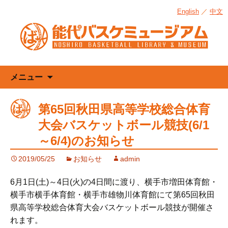
English
／
中文
コ
メニュー
ン
テ
第65回秋田県高等学校総合体育
ン
大会バスケットボール競技(6/1
ツ
へ
～6/4)のお知らせ
ス
2019/05/25
お知らせ
admin
キ
ッ
6月1日(土)～4日(火)の4日間に渡り、横手市増田体育館・
プ
横手市横手体育館・横手市雄物川体育館にて第65回秋田
県高等学校総合体育大会バスケットボール競技が開催さ
れます。