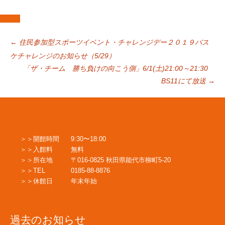
投
←
住民参加型スポーツイベント・チャレンジデー２０１９バス
ケチャレンジのお知らせ（5/29）
「ザ・チーム 勝ち負けの向こう側」6/1(土)21:00～21:30
稿
BS11にて放送
→
ナ
ビ
開館時間
9:30〜18:00
入館料
無料
所在地
〒016-0825 秋田県能代市柳町5-20
ゲ
TEL
0185-88-8876
休館日
年末年始
ー
過去のお知らせ