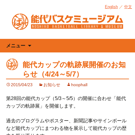
English
／
中文
コ
メニュー
ン
テ
能代カップの軌跡展開催のお知
ン
らせ（4/24～5/7）
ツ
へ
2015/04/23
お知らせ
hoophall
ス
キ
第28回の能代カップ（5/3～5/5）の開催に合わせ「能代
ッ
カップの軌跡展」を開催します。
プ
過去のプログラムやポスター、新聞記事やサインボール
など能代カップにまつわる物を展示して能代カップの歴