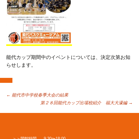
能代カップ期間中のイベントについては、決定次第お知
らせします。
投
←
能代市中学校春季大会の結果
第２８回能代カップ出場校紹介 福大大濠編
→
稿
ナ
開館時間
9:30〜18:00