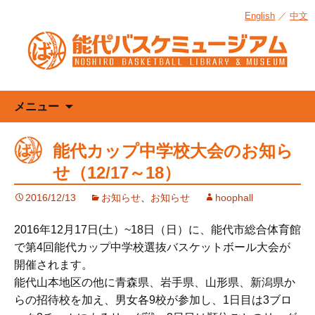
English
／
中文
コ
メニュー
ン
テ
能代カップ中学校大会のお知ら
ン
せ（12/17～18）
ツ
へ
2016/12/13
お知らせ
、
お知らせ
hoophall
ス
キ
2016年12月17日(土）~18日（日）に、能代市総合体育館
ッ
で第4回能代カップ中学校選抜バスケットボール大会が
プ
開催されます。
能代山本地区の他に青森県、岩手県、山形県、新潟県か
らの招待校を加え、男女各9校が参加し、1日目は3ブロ