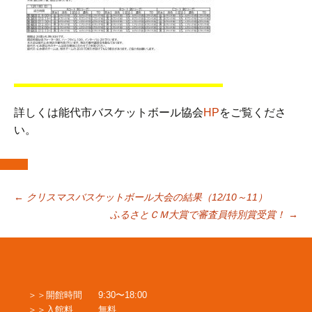
詳しくは能代市バスケットボール協会
HP
をご覧くださ
い。
投
←
クリスマスバスケットボール大会の結果（12/10～11）
ふるさとＣＭ大賞で審査員特別賞受賞！
→
稿
ナ
開館時間
9:30〜18:00
入館料
無料