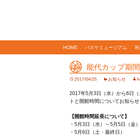
コ
HOME
バスケミュージアム
利
ン
テ
能代カップ期
ン
ツ
2017/04/25
お知らせ
h
へ
ス
2017年5月3日（水）から6
キ
トと開館時間についてお知らせ
ッ
プ
【開館時間延長について】
・5月3日（水）～5月5日（金
・5月6日（土・最終日） 