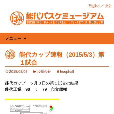
English
／
中文
コ
メニュー
ン
テ
能代カップ速報（2015/5/3）第
ン
１試合
ツ
へ
2015/05/03
お知らせ
hoophall
ス
キ
能代カップ ５月３日の第１試合の結果
ッ
能代工業 90 ： 79 市立船橋
プ