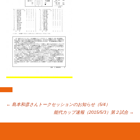
投
←
島本和彦さんトークセッションのお知らせ（5/4）
能代カップ速報（2015/5/3）第２試合
→
稿