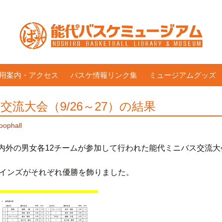
用案内・アクセス
バスケ情報リンク集
ミュージアムグッズ
流大会（9/26～27）の結果
oophall
に市内外の男女各12チームが参加して行われた能代ミニバス交流
インズがそれぞれ優勝を飾りました。