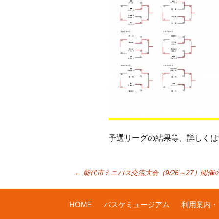
予選リーグの結果等、詳しくは
投
←
能代市ミニバス交流大会（9/26～27）開催
稿
HOME
バスケミュージアム
利用案内・