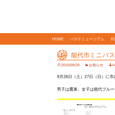
コ
HOME
バスケミュージアム
利
ン
テ
能代市ミニバス交
ン
ツ
2015/09/28
お知らせ
h
へ
ス
9月26日（土）27日（日）
キ
ッ
男子は鷹巣、女子は能代ブルー
プ