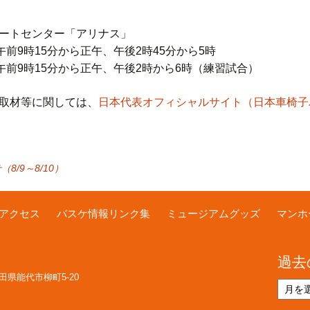
ートセンター「アリナス」
午前9時15分から正午、午後2時45分から5時
15分から正午、午後2時から6時（練習試合）
取材等に関しては、
日本代表オフィシャルサイト（日本車椅子
/9～8/10）
アクセス
バスケ情報リンク集
ミュージアムグッズ
マンホ
過去
 秋田県能代市柳町5-20
過
去
の