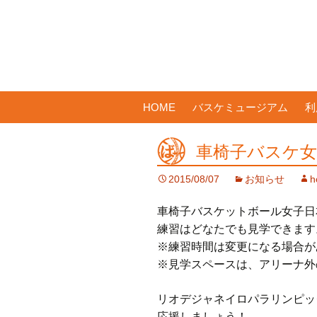
コ
HOME
バスケミュージアム
利
ン
テ
車椅子バスケ女
ン
ツ
2015/08/07
お知らせ
h
へ
ス
車椅子バスケットボール女子日
キ
練習はどなたでも見学できます
ッ
※練習時間は変更になる場合が
プ
※見学スペースは、アリーナ外
リオデジャネイロパラリンピッ
応援しましょう！