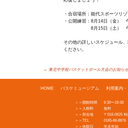
・合宿場所：能代スポーツリゾ
・公開練習：8月14日（金） 
8月15日（土） 午前9時
その他の詳しいスケジュール、
ください。
投
←
東北中学校バスケットボール大会のお知らせ（8
稿
HOME
バスケミュージアム
利用案内・
開館時間
9:30〜18:00
ナ
入館料
無料
所在地
〒016-0825
TEL
0185-88-8876
ビ
休館日
年末年始