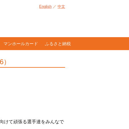
English
／
中文
マンホールカード
ふるさと納税
6）
向けて頑張る選手達をみんなで