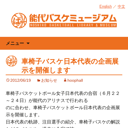
English
／
中文
コ
メニュー
ン
テ
車椅子バスケ日本代表の企画展
ン
示を開催します
ツ
へ
2012/06/19
お知らせ
hoophall
ス
キ
車椅子バスケットボール女子日本代表の合宿（６月２２
ッ
～２４日）が能代のアリナスで行われる
プ
のに合わせ、車椅子バスケットボール日本代表の企画展
示を開催します。
日本代表の軌跡、注目選手の紹介、車椅子バスケの解説