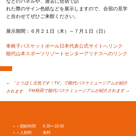
などのパネルや、過去に合宿で訪
れた際のサイン色紙などを展示しますので、合宿の見学
と合わせてぜひご来館ください。
展示期間：６月２１日（木）～７月１日（日）
車椅子バスケットボール日本代表公式サイトへリンク
能代山本スポーツリゾートセンターアリナスへのリンク
投
←
「とうほく元気です！TV」で能代バスケミュージアムが紹介
FM秋田で能代バスケミュージアムが紹介されます
→
されます
稿
ナ
開館時間
9:30〜18:00
入館料
無料