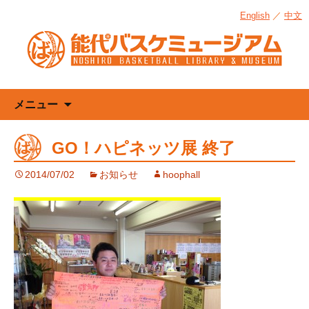
English
／
中文
コ
メニュー
ン
テ
GO！ハピネッツ展 終了
ン
ツ
2014/07/02
お知らせ
hoophall
へ
ス
キ
ッ
プ