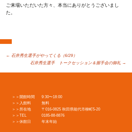
ご来場いただいた方々、本当にありがとうございまし
た。
投
←
石井秀生選手がやってくる（6/29）
石井秀生選手 トークセッション＆握手会の御礼
→
稿
ナ
開館時間
9:30〜18:00
入館料
無料
ビ
所在地
〒016-0825 秋田県能代市柳町5-20
TEL
0185-88-8876
休館日
年末年始